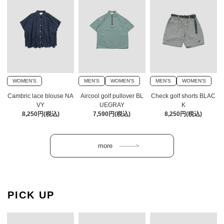
WOMEN'S
MEN'S
WOMEN'S
MEN'S
WOMEN'S
Cambric lace blouse NA
Aircool golf pullover BL
Check golf shorts BLAC
VY
UEGRAY
K
8,250円(税込)
7,590円(税込)
8,250円(税込)
PICK UP