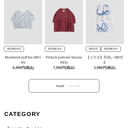
WOMEN'S
WOMEN'S
MEN'S
WOMEN'S
Mockneck puff tee WH×
Pintuck pullover blouse
【コラボ】手拭い WHIT
NV
RED
E
6,490円(税込)
7,590円(税込)
1,980円(税込)
CATEGORY