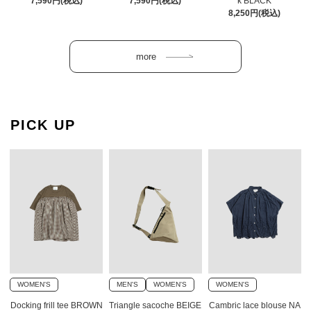
7,590円(税込)
7,590円(税込)
k BLACK
8,250円(税込)
PICK UP
WOMEN'S
MEN'S
WOMEN'S
WOMEN'S
Docking frill tee BROWN
Triangle sacoche BEIGE
Cambric lace blouse NA