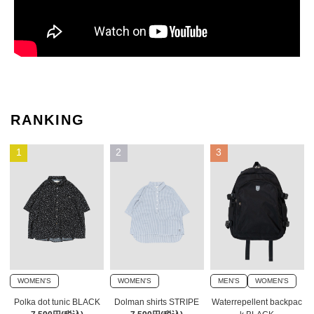
RANKING
1
2
3
WOMEN'S
WOMEN'S
MEN'S
WOMEN'S
Polka dot tunic BLACK
Dolman shirts STRIPE
Waterrepellent backpac