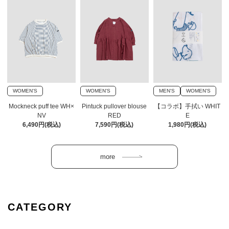
WOMEN'S
WOMEN'S
MEN'S
WOMEN'S
Mockneck puff tee WH×
Pintuck pullover blouse
【コラボ】手拭い WHIT
NV
RED
E
6,490円(税込)
7,590円(税込)
1,980円(税込)
CATEGORY