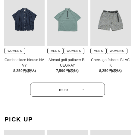
WOMEN'S
MEN'S
WOMEN'S
MEN'S
WOMEN'S
Cambric lace blouse NA
Aircool golf pullover BL
Check golf shorts BLAC
VY
UEGRAY
K
8,250円(税込)
7,590円(税込)
8,250円(税込)
PICK UP