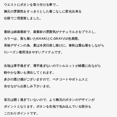
ウエストにボタンを取り付ける事で…
胸元の雰囲気をすっきりとした着こなしに変化出来る
仕様でご用意致しました。
素材は綿麻素材で、麻素材の雰囲気がナチュラルさをプラスし、
カラーは、落ち着いたKHAKIとC.GRAYの2色展開。
長袖デザインの為、夏は冷房日差し除けに。春秋は重ね着をしながら
3シーズン着用頂きやすいアイテムです。
生地は厚手過ぎず、薄手過ぎないのでシルエットが綺麗に出ながら
軽やかな装いも演出してくれます。
多少の透け感がございますので、ペチコートやボトムスと
合せながらお楽しみ下さいませ。
首元は開く過ぎていないので、より胸元のボタンのデザインが
ポイントとなります。ボタンを生地で包み込んでいる部分も
こだわりポイントです。