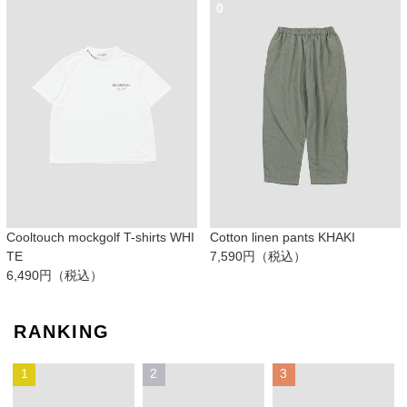
0
Cooltouch mockgolf T-shirts WHI
Cotton linen pants KHAKI
TE
7,590円（税込）
6,490円（税込）
RANKING
1
2
3