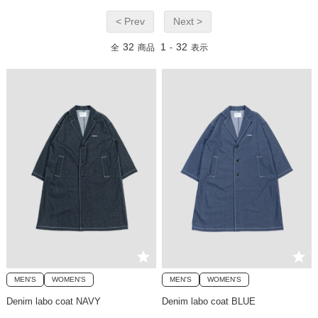
< Prev
Next >
32
1
32
全
商品
-
表示
MEN'S
WOMEN'S
MEN'S
WOMEN'S
Denim labo coat NAVY
Denim labo coat BLUE