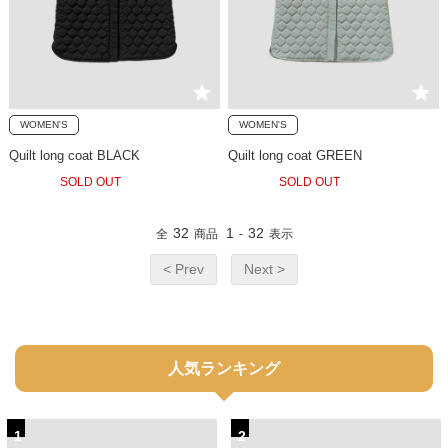
WOMEN'S
WOMEN'S
Quilt long coat BLACK
Quilt long coat GREEN
SOLD OUT
SOLD OUT
32
1
32
全
商品
-
表示
< Prev
Next >
人気ランキング
1
2