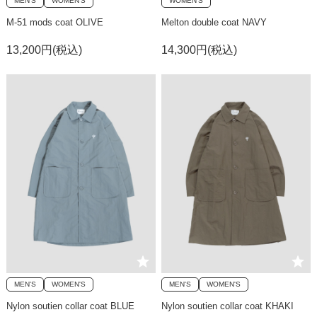
MEN'S
WOMEN'S
WOMEN'S
M-51 mods coat OLIVE
Melton double coat NAVY
13,200円(税込)
14,300円(税込)
MEN'S
WOMEN'S
MEN'S
WOMEN'S
Nylon soutien collar coat BLUE
Nylon soutien collar coat KHAKI