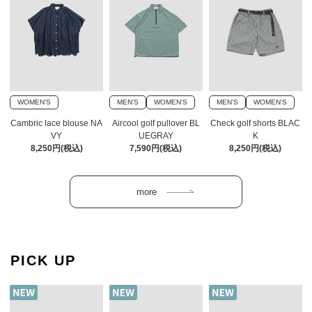
WOMEN'S
MEN'S
WOMEN'S
MEN'S
WOMEN'S
Cambric lace blouse NA
Aircool golf pullover BL
Check golf shorts BLAC
VY
UEGRAY
K
8,250円(税込)
7,590円(税込)
8,250円(税込)
PICK UP