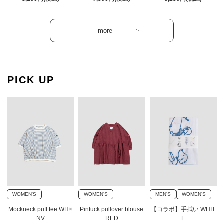
PICK UP
WOMEN'S
WOMEN'S
MEN'S
WOMEN'S
Mockneck puff tee WH×
Pintuck pullover blouse
【コラボ】手拭い WHIT
NV
RED
E