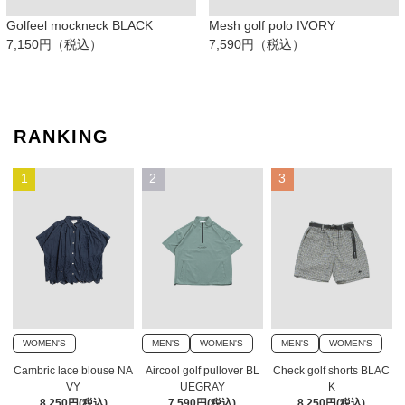
Golfeel mockneck BLACK
Mesh golf polo IVORY
7,150円（税込）
7,590円（税込）
RANKING
1
2
3
WOMEN'S
MEN'S
WOMEN'S
MEN'S
WOMEN'S
Cambric lace blouse NA
Aircool golf pullover BL
Check golf shorts BLAC
VY
UEGRAY
K
8,250円(税込)
7,590円(税込)
8,250円(税込)