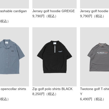
washable cardigan
Jersey golf hoodie GREIGE
Jersey golf hoodi
9,790円（税込）
9,790円（税込）
円（税込）
opencollar shirts
Zip golf polo shirts BLACK
Twotone golf T-sh
8,250円（税込）
Y
円（税込）
6,490円（税込）