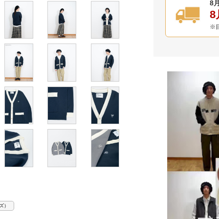
8月
8
※
ズ）