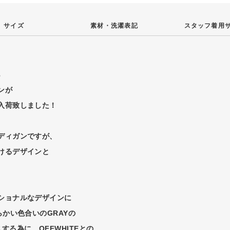
サイズ
素材・
洗濯表記
スタッフ
着用
ら
ンが
入荷致しました！
ディガンですが、
けるデザインと
ショナルなデザインに
らかい色合いのGRAYの
る為に、OFFWHITEとの