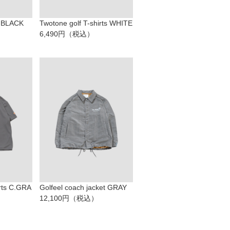
e BLACK
Twotone golf T-shirts WHITE
6,490円（税込）
irts C.GRA
Golfeel coach jacket GRAY
12,100円（税込）