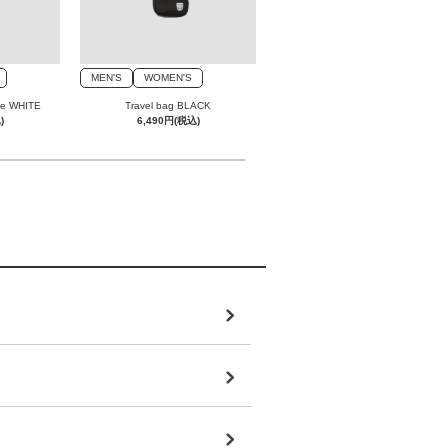
MEN'S
WOMEN'S
MEN'S
WOMEN'S
tee WHITE
Travel bag BLACK
Aircool golf pullover BLACK
)
6,490円(税込)
7,590円(税込)