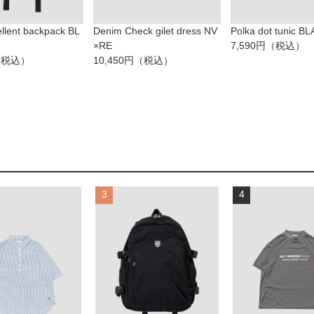
llent backpack BL
Denim Check gilet dress NV
Polka dot tunic B
×RE
7,590円（税込）
円（税込）
10,450円（税込）
3
4