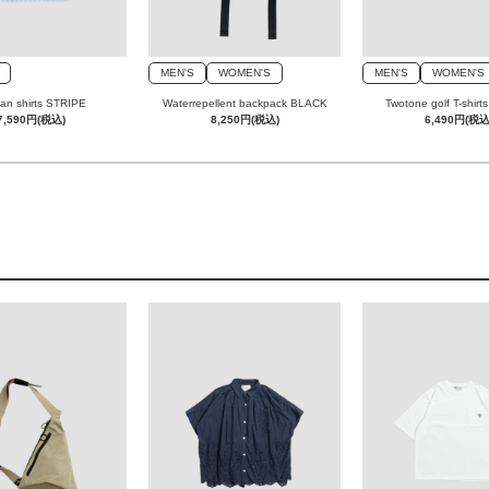
MEN'S
WOMEN'S
MEN'S
WOMEN'S
an shirts STRIPE
Waterrepellent backpack BLACK
Twotone golf T-shir
7,590円(税込)
8,250円(税込)
6,490円(税込