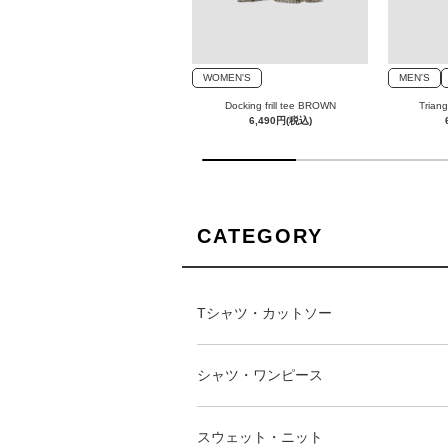
WOMEN'S
WOMEN'S
MEN'S
Cotton linen pants KHAKI
Docking frill tee BROWN
Trian
7,590円(税込)
6,490円(税込)
1
0
%
c
CATEGORY
o
m
p
Tシャツ・カットソー
l
e
t
シャツ・ワンピース
e
d
スウェット・ニット