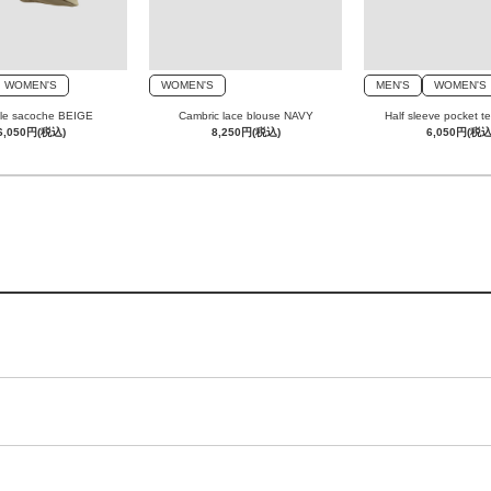
WOMEN'S
WOMEN'S
MEN'S
WOMEN'S
gle sacoche BEIGE
Cambric lace blouse NAVY
Half sleeve pocket 
6,050円(税込)
8,250円(税込)
6,050円(税込