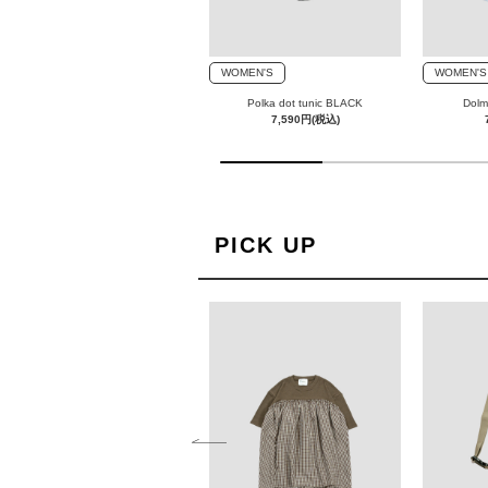
WOMEN'S
WOMEN'S
WOMEN'S
T-blouse NV×NA
Polka dot tunic BLACK
Dolm
6,490円(税込)
7,590円(税込)
1
0
%
c
PICK UP
o
m
p
l
e
t
e
d