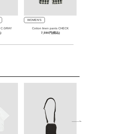
WOMEN'S
WOMEN'S
ts C.GRAY
Cotton linen pants CHECK
Pattern triangle shirts BE×BK
)
7,590円(税込)
6,490円(税込)