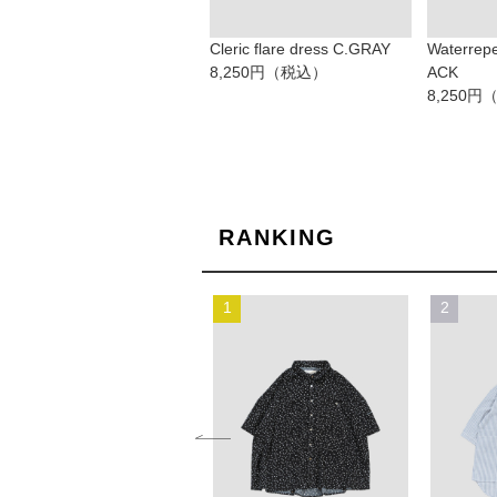
Cleric flare dress C.GRAY
Waterrepe
8,250円（税込）
ACK
8,250
RANKING
10
1
2