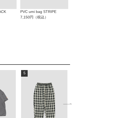
LACK
PVC umi bag STRIPE
7,150円（税込）
5
6