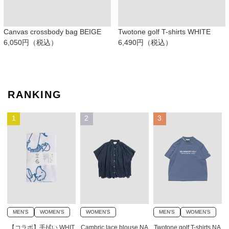
Canvas crossbody bag BEIGE
Twotone golf T-shirts WHITE
6,050円（税込）
6,490円（税込）
RANKING
1
2
3
MEN'S
WOMEN'S
WOMEN'S
MEN'S
WOMEN'S
【コラボ】手拭い WHIT
Cambric lace blouse NA
Twotone golf T-shirts NA