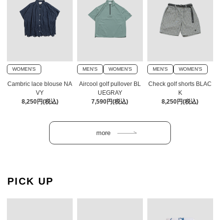
WOMEN'S
MEN'S
WOMEN'S
MEN'S
WOMEN'S
Cambric lace blouse NA
Aircool golf pullover BL
Check golf shorts BLAC
VY
UEGRAY
K
8,250円(税込)
7,590円(税込)
8,250円(税込)
PICK UP