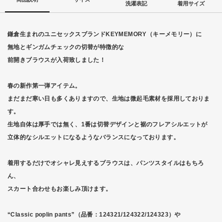
洗濯表記
着用サイズ
鎌倉生まれのユニセックスブランドKEYMEMORY（キーメモリー）に
無地とギンガムチェックの切替が特徴的な
前開きブラウスが入荷致しました！
春の新作第一弾アイテム。
まだまだ寒い日も多くありますので、生地は微起毛素材を採用しておりま
す。
生地自体は厚手では無く、1番は切替デザインと裾のフレアシルエットが
立体的なシルエットになるようなバランスになっております。
着用するだけでオシャレ見えするブラウスは、パンツスタイルはもちろ
ん、
スカート合わせもお楽しみ頂けます。
“Classic poplin pants”（品番：124321/124322/124323）や