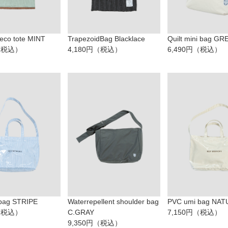
eco tote MINT
TrapezoidBag Blacklace
Quilt mini bag GR
円（税込）
4,180円（税込）
6,490円（税込）
bag STRIPE
Waterrepellent shoulder bag
PVC umi bag NA
円（税込）
C.GRAY
7,150円（税込）
9,350円（税込）