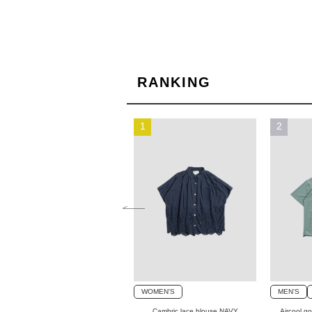
RANKING
10
1
2
MEN'S
WOMEN'S
WOMEN'S
MEN'S
Aircool golf pullover BEIGE
Cambric lace blouse NAVY
Aircool g