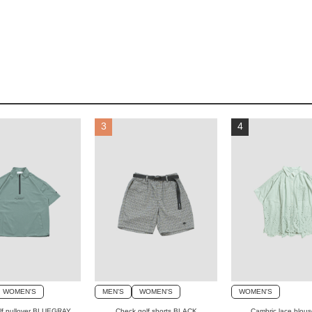
3
4
WOMEN'S
MEN'S
WOMEN'S
WOMEN'S
olf pullover BLUEGRAY
Check golf shorts BLACK
Cambric lace blou