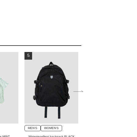
5
6
MEN'S
WOMEN'S
MEN'S
WOMEN'S
se MINT
Waterrepellent backpack BLACK
Twotone golf T-shirts NAVY