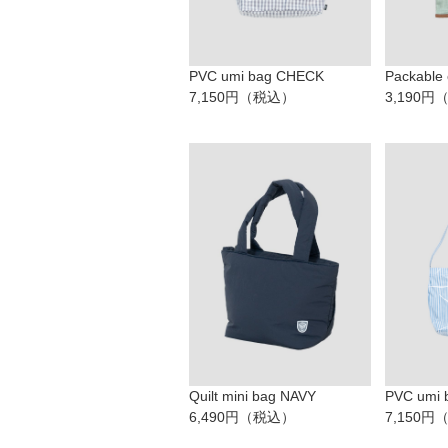
PVC umi bag CHECK
Packable 
7,150円（税込）
3,190
Quilt mini bag NAVY
PVC umi 
6,490円（税込）
7,150