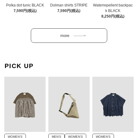
Polka dot tunic BLACK
Dolman shirts STRIPE
Waterrepellent backpac
7,590円(税込)
7,590円(税込)
k BLACK
8,250円(税込)
PICK UP
WOMEN'S
MEN'S
WOMEN'S
WOMEN'S