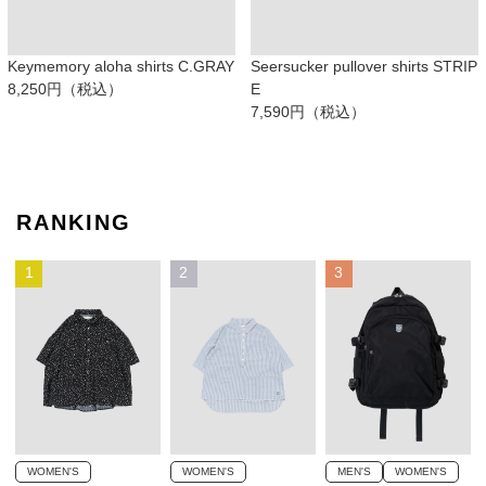
Keymemory aloha shirts C.GRAY
Seersucker pullover shirts STRIP
8,250円（税込）
E
7,590円（税込）
RANKING
1
2
3
WOMEN'S
WOMEN'S
MEN'S
WOMEN'S