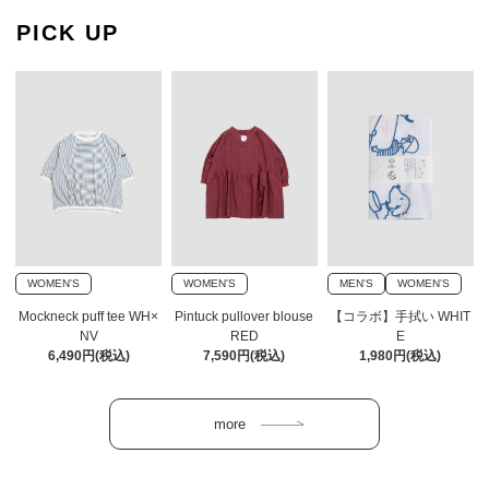
PICK UP
WOMEN'S
WOMEN'S
MEN'S
WOMEN'S
Mockneck puff tee WH×
Pintuck pullover blouse
【コラボ】手拭い WHIT
NV
RED
E
6,490円(税込)
7,590円(税込)
1,980円(税込)