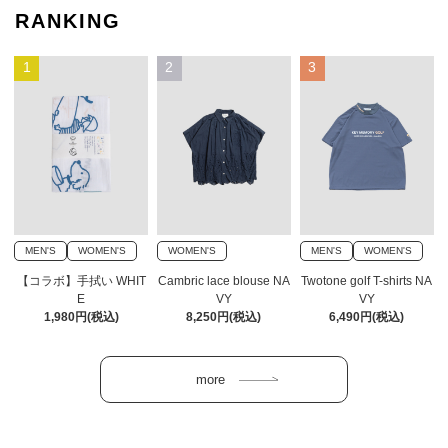
RANKING
1
2
3
MEN'S
WOMEN'S
WOMEN'S
MEN'S
WOMEN'S
【コラボ】手拭い WHIT
Cambric lace blouse NA
Twotone golf T-shirts NA
E
VY
VY
1,980円(税込)
8,250円(税込)
6,490円(税込)