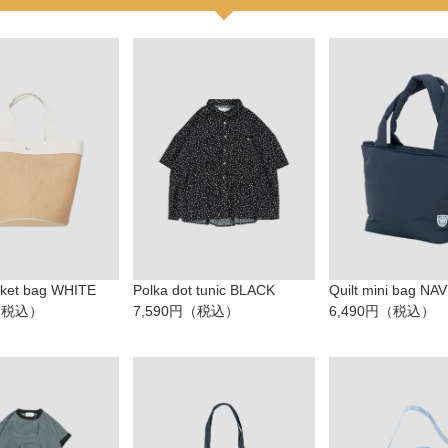
cket bag WHITE
Polka dot tunic BLACK
Quilt mini bag NA
円（税込）
7,590円（税込）
6,490円（税込）