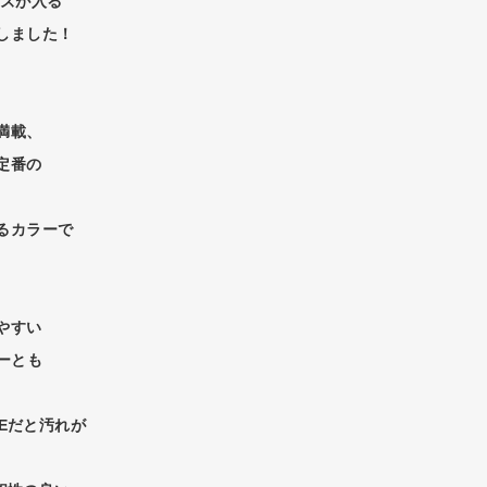
イズが入る
しました！
満載、
定番の
るカラーで
やすい
ーとも
、
TEだと汚れが
、