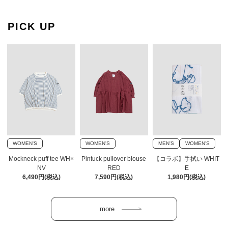
PICK UP
WOMEN'S
WOMEN'S
MEN'S
WOMEN'S
Mockneck puff tee WH×
Pintuck pullover blouse
【コラボ】手拭い WHIT
NV
RED
E
6,490円(税込)
7,590円(税込)
1,980円(税込)