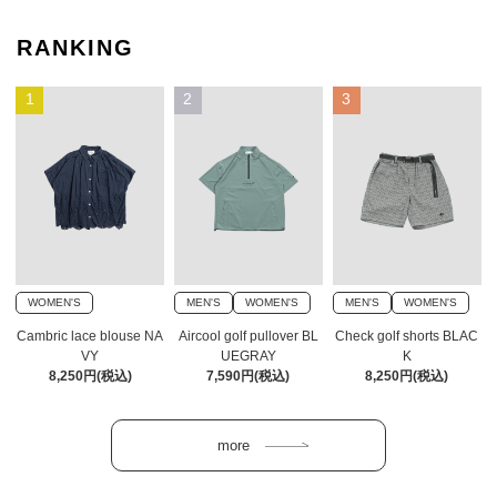
RANKING
1
2
3
WOMEN'S
MEN'S
WOMEN'S
MEN'S
WOMEN'S
Cambric lace blouse NA
Aircool golf pullover BL
Check golf shorts BLAC
VY
UEGRAY
K
8,250円(税込)
7,590円(税込)
8,250円(税込)