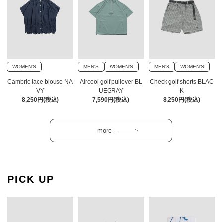
WOMEN'S
MEN'S
WOMEN'S
MEN'S
WOMEN'S
Cambric lace blouse NA
Aircool golf pullover BL
Check golf shorts BLAC
VY
UEGRAY
K
8,250円(税込)
7,590円(税込)
8,250円(税込)
PICK UP