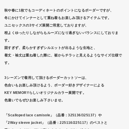
秋や春に1枚でもコーディネートのポイントになるボーダーですが、
冬にかけてインナーとして重ね着もお楽しみ頂けるアイテムです。
ユニセックスの3サイズ展開ご用意しておりますが、
程よくゆったりしながらもルーズになり過ぎないバランスにしておりま
す。
固すぎず、柔らかすぎずシルエットが出るような生地と、
着丈・袖丈は重ね着した際に、裾からチラッと見えるようなサイズ仕様で
す。
3シーズンで着用して頂けるボーダーカットソーは、
色合いもお楽しみ頂けるよう、ボーダー好きデザイナーによる
KEY MEMORYらしいオリジナルカラー展開です。
色違いでもぜひお楽しみ下さいませ。
「Scalloped lace camisole」（品番：325136/325137）や
「2Way sleeve jacket」（品番：225116/225117）のベストと