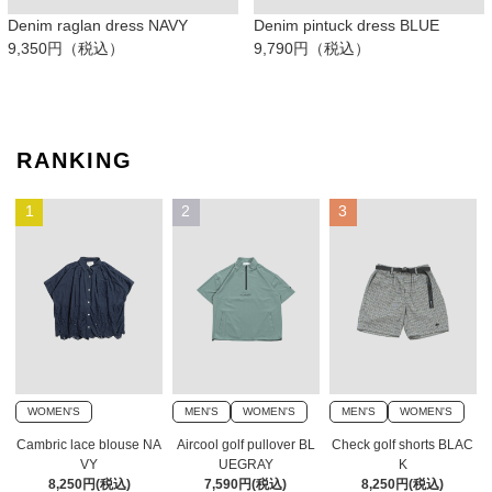
Denim raglan dress NAVY
Denim pintuck dress BLUE
9,350円（税込）
9,790円（税込）
RANKING
1
2
3
WOMEN'S
MEN'S
WOMEN'S
MEN'S
WOMEN'S
Cambric lace blouse NA
Aircool golf pullover BL
Check golf shorts BLAC
VY
UEGRAY
K
8,250円(税込)
7,590円(税込)
8,250円(税込)