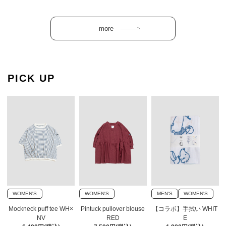
PICK UP
WOMEN'S
WOMEN'S
MEN'S
WOMEN'S
Mockneck puff tee WH×
Pintuck pullover blouse
【コラボ】手拭い WHIT
NV
RED
E