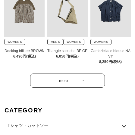
WOMEN'S
MEN'S
WOMEN'S
WOMEN'S
Docking frill tee BROWN
Triangle sacoche BEIGE
Cambric lace blouse NA
6,490円(税込)
6,050円(税込)
VY
8,250円(税込)
CATEGORY
Tシャツ・カットソー