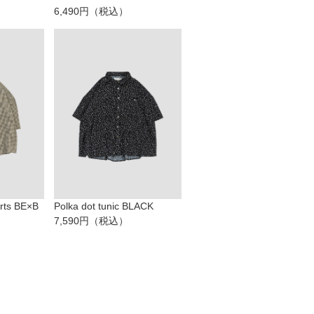
6,490円（税込）
irts BE×B
Polka dot tunic BLACK
7,590円（税込）