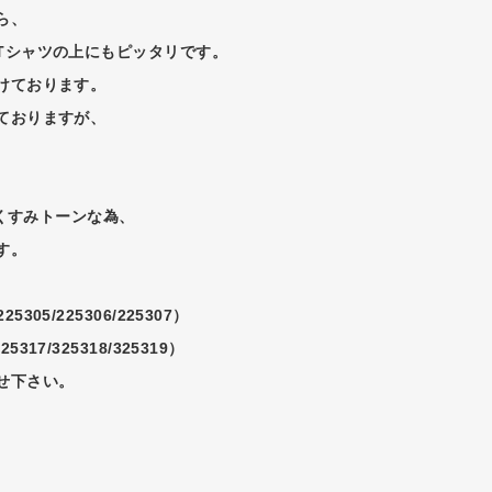
ら、
Tシャツの上にもピッタリです。
けております。
ておりますが、
のくすみトーンな為、
す。
25305/225306/225307）
25317/325318/325319）
せ下さい。