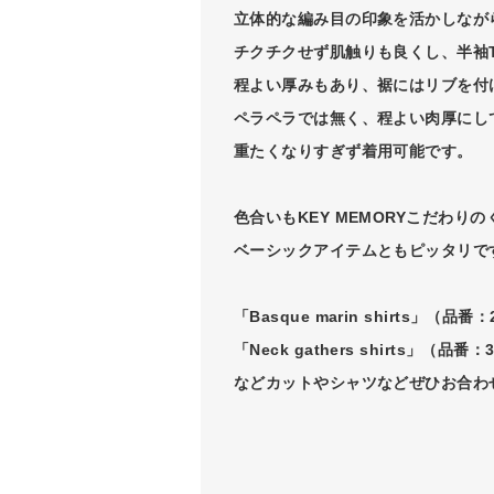
立体的な編み目の印象を活かしなが
チクチクせず肌触りも良くし、半袖
程よい厚みもあり、裾にはリブを付
ペラペラでは無く、程よい肉厚にし
重たくなりすぎず着用可能です。
色合いもKEY MEMORYこだわり
ベーシックアイテムともピッタリで
「Basque marin shirts」（品番：2
「Neck gathers shirts」（品番：3
などカットやシャツなどぜひお合わ