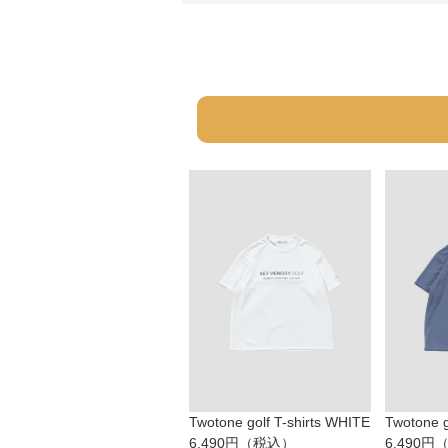
Twotone golf T-shirts WHITE
Twotone g
6,490円（税込）
6,490