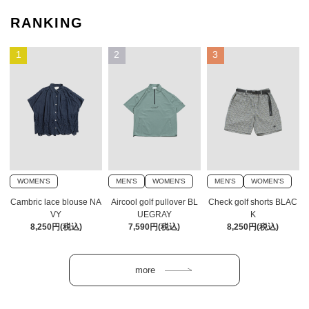
RANKING
1
2
3
WOMEN'S
MEN'S
WOMEN'S
MEN'S
WOMEN'S
Cambric lace blouse NA
Aircool golf pullover BL
Check golf shorts BLAC
VY
UEGRAY
K
8,250円(税込)
7,590円(税込)
8,250円(税込)