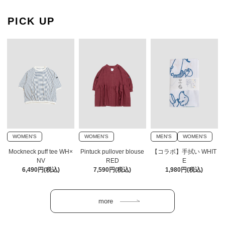
PICK UP
WOMEN'S
WOMEN'S
MEN'S
WOMEN'S
Mockneck puff tee WH×
Pintuck pullover blouse
【コラボ】手拭い WHIT
NV
RED
E
6,490円(税込)
7,590円(税込)
1,980円(税込)