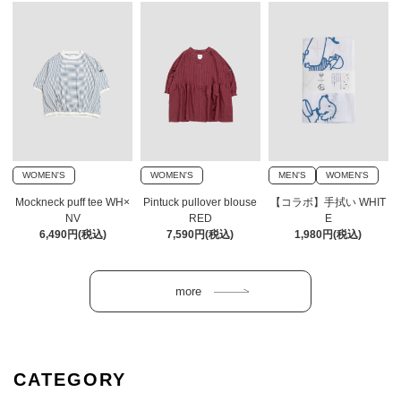
WOMEN'S
WOMEN'S
MEN'S
WOMEN'S
Mockneck puff tee WH×
Pintuck pullover blouse
【コラボ】手拭い WHIT
NV
RED
E
6,490円(税込)
7,590円(税込)
1,980円(税込)
CATEGORY