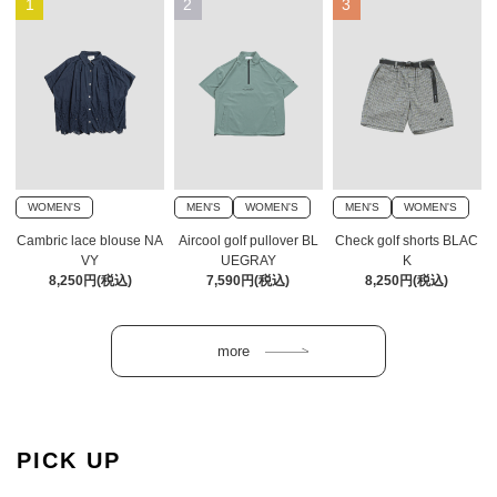
1
2
3
WOMEN'S
MEN'S
WOMEN'S
MEN'S
WOMEN'S
Cambric lace blouse NA
Aircool golf pullover BL
Check golf shorts BLAC
VY
UEGRAY
K
8,250円(税込)
7,590円(税込)
8,250円(税込)
PICK UP