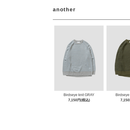
another
Birdseye knit GRAY
Birdseye
7,150円(税込)
7,15