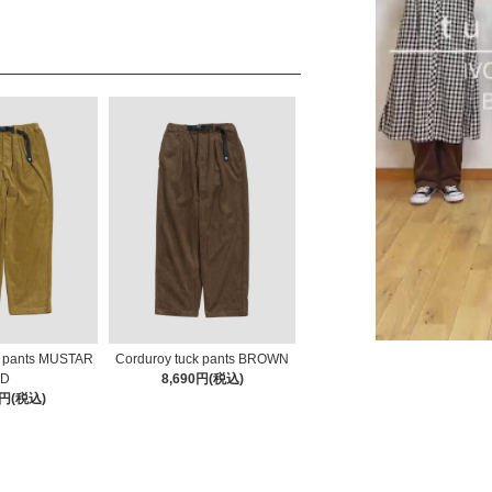
k pants MUSTAR
Corduroy tuck pants BROWN
D
8,690円(税込)
0円(税込)