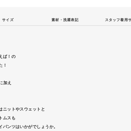
サイズ
素材・
洗濯表記
スタッフ
着用
えば！の
た！
Yに加え
はニットやスウェットと
トムスも
イパンツはいかがでしょうか。