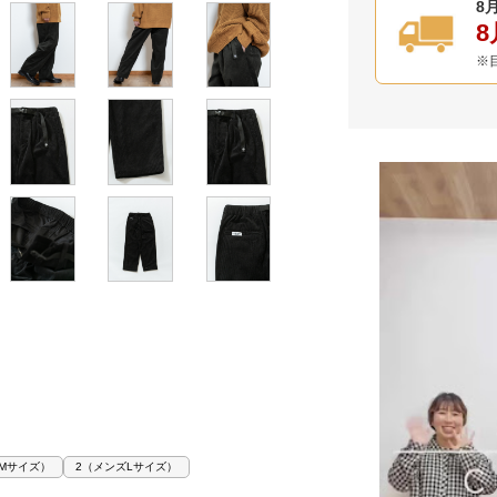
8月
8
※
Mサイズ）
2（メンズLサイズ）