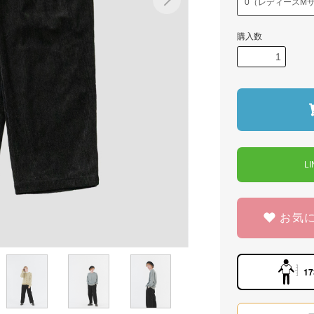
購入数
L
お気
17