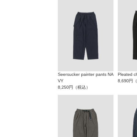
Seersucker painter pants NA
Pleated c
VY
8,690
8,250円（税込）