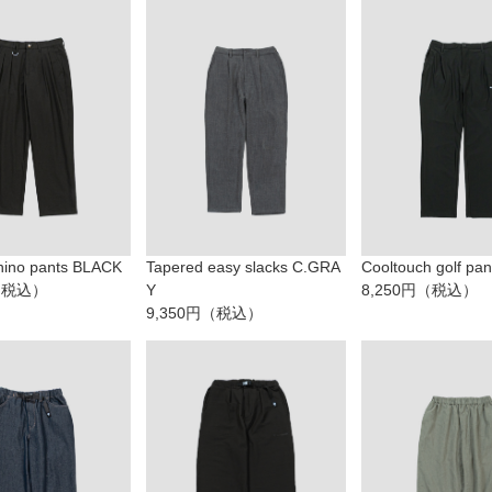
hino pants BLACK
Tapered easy slacks C.GRA
Cooltouch golf pa
円（税込）
Y
8,250円（税込）
9,350円（税込）