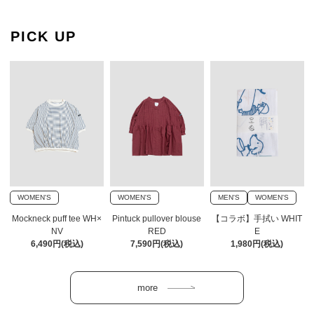
PICK UP
WOMEN'S
WOMEN'S
MEN'S
WOMEN'S
Mockneck puff tee WH×
Pintuck pullover blouse
【コラボ】手拭い WHIT
NV
RED
E
6,490円(税込)
7,590円(税込)
1,980円(税込)