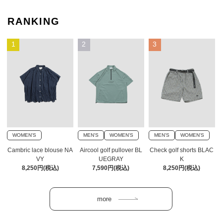
RANKING
1
2
3
WOMEN'S
MEN'S
WOMEN'S
MEN'S
WOMEN'S
Cambric lace blouse NA
Aircool golf pullover BL
Check golf shorts BLAC
VY
UEGRAY
K
8,250円(税込)
7,590円(税込)
8,250円(税込)