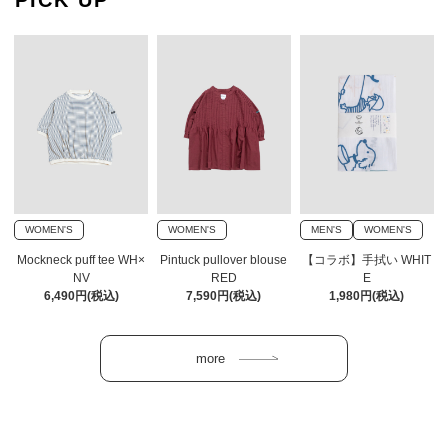
PICK UP
WOMEN'S
WOMEN'S
MEN'S
WOMEN'S
Mockneck puff tee WH×
Pintuck pullover blouse
【コラボ】手拭い WHIT
NV
RED
E
6,490円(税込)
7,590円(税込)
1,980円(税込)