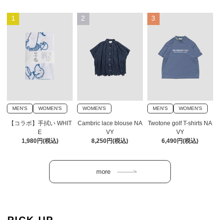
1
2
3
MEN'S
WOMEN'S
WOMEN'S
MEN'S
WOMEN'S
【コラボ】手拭い WHIT
Cambric lace blouse NA
Twotone golf T-shirts NA
E
VY
VY
1,980円(税込)
8,250円(税込)
6,490円(税込)