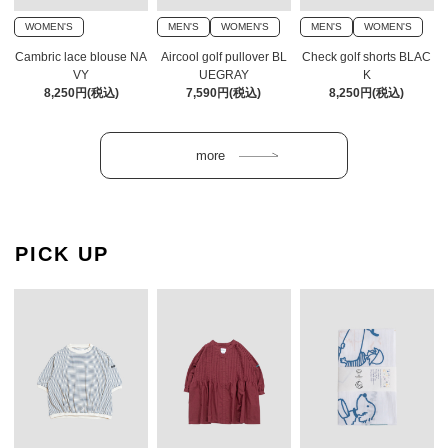
WOMEN'S
MEN'S
WOMEN'S
MEN'S
WOMEN'S
Cambric lace blouse NA
Aircool golf pullover BL
Check golf shorts BLAC
VY
UEGRAY
K
8,250円(税込)
7,590円(税込)
8,250円(税込)
PICK UP