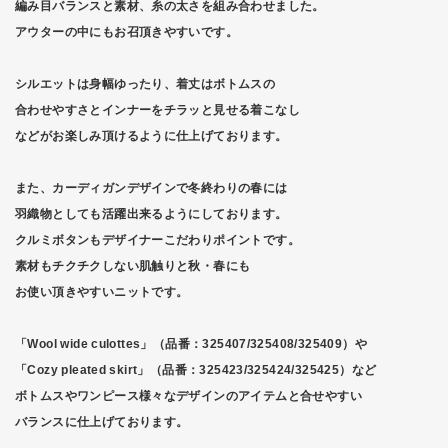
編み目バランスと素材、糸の太さを組み合わせました。
アウターの中にもお召頂きやすいです。
シルエットは身幅ゆったり、着丈はボトムスの
合わせやすさとインナーをチラッと見せる着こなし
などがお楽しみ頂けるように仕上げております。
また、カーディガンデザインで冬終わりの春には
羽織物としても活躍出来るようにしております。
クルミボタンもデザイナーこだわりポイントです。
素材もチクチクしない肌触りと秋・春にも
お使い頂きやすいニットです。
「Wool wide culottes」（品番：325407/325408/325409）や
「Cozy pleated skirt」（品番：325423/325424/325425）など
ボトムスやワンピース様々なデザインのアイテムと合せやすい
バランスに仕上げております。