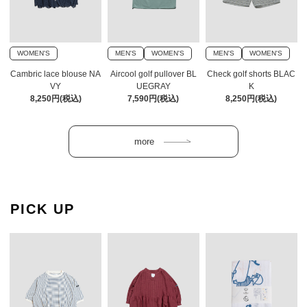
WOMEN'S
MEN'S
WOMEN'S
MEN'S
WOMEN'S
Cambric lace blouse NA
Aircool golf pullover BL
Check golf shorts BLAC
VY
UEGRAY
K
8,250円(税込)
7,590円(税込)
8,250円(税込)
PICK UP