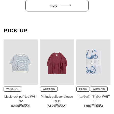
PICK UP
WOMEN'S
WOMEN'S
MEN'S
WOMEN'S
Mockneck puff tee WH×
Pintuck pullover blouse
【コラボ】手拭い WHIT
NV
RED
E
6,490円(税込)
7,590円(税込)
1,980円(税込)