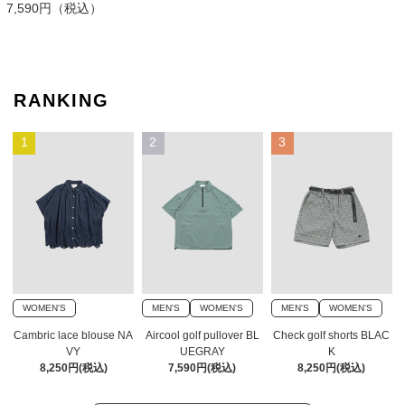
7,590円（税込）
RANKING
1
2
3
WOMEN'S
MEN'S
WOMEN'S
MEN'S
WOMEN'S
Cambric lace blouse NA
Aircool golf pullover BL
Check golf shorts BLAC
VY
UEGRAY
K
8,250円(税込)
7,590円(税込)
8,250円(税込)