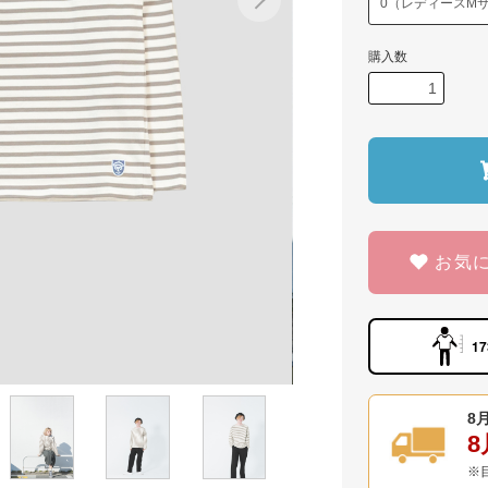
購入数
お気
17
8月
8
※