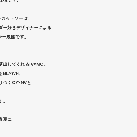
ーカットソーは、
ダー好きデザイナーによる
カラー展開です。
。
出してくれるIV×MO。
BL×WH。
つくGY×NVと
す。
春夏に