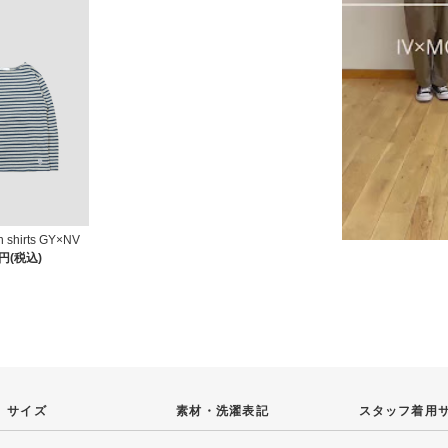
n shirts GY×NV
0円(税込)
サイズ
素材・
洗濯表記
スタッフ
着用