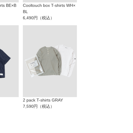
irts BE×B
Cooltouch box T-shirts WH×
BL
6,490円（税込）
2 pack T-shirts GRAY
7,590円（税込）