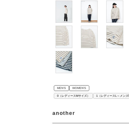
MEN'S
WOMEN'S
0（レディースMサイズ）
1（レディースL～メンズ
another