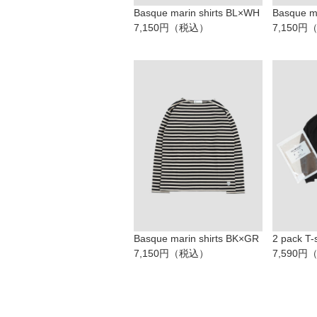
Basque marin shirts BL×WH
Basque m
7,150円（税込）
7,150
Basque marin shirts BK×GR
2 pack T-
7,150円（税込）
7,590