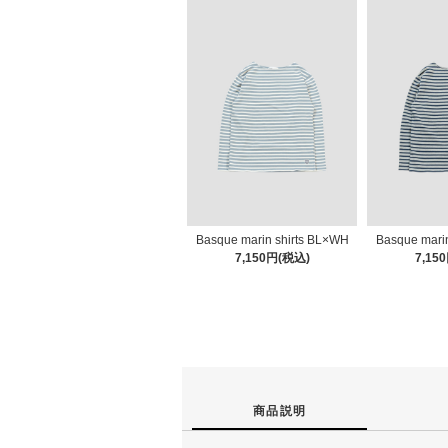
Basque marin shirts BL×WH
Basque mari
7,150円(税込)
7,15
商品説明