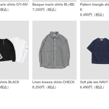
arin shirts GY×NV
Basque marin shirts BL×BE
Pattern triangle sh
円（税込）
7,150円（税込）
K
6,490円（税込）
shirts BLACK
Linen breeze shirts CHECK
Soft pile tee NAVY
円（税込）
8,250円（税込）
6,490円（税込）