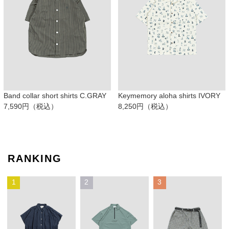
Band collar short shirts C.GRAY
Keymemory aloha shirts IVORY
7,590円（税込）
8,250円（税込）
RANKING
1
2
3