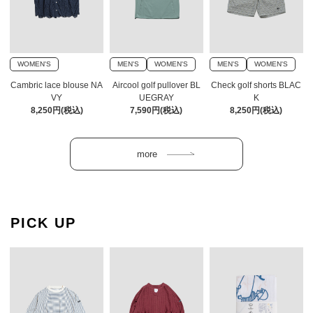
WOMEN'S
MEN'S
WOMEN'S
MEN'S
WOMEN'S
Cambric lace blouse NA
Aircool golf pullover BL
Check golf shorts BLAC
VY
UEGRAY
K
8,250円(税込)
7,590円(税込)
8,250円(税込)
PICK UP