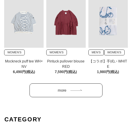
WOMEN'S
WOMEN'S
MEN'S
WOMEN'S
Mockneck puff tee WH×
Pintuck pullover blouse
【コラボ】手拭い WHIT
NV
RED
E
6,490円(税込)
7,590円(税込)
1,980円(税込)
CATEGORY