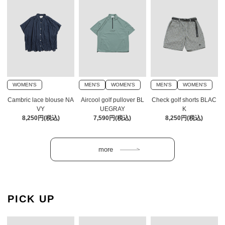
WOMEN'S
MEN'S
WOMEN'S
MEN'S
WOMEN'S
Cambric lace blouse NA
Aircool golf pullover BL
Check golf shorts BLAC
VY
UEGRAY
K
8,250円(税込)
7,590円(税込)
8,250円(税込)
PICK UP