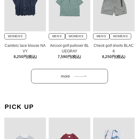
WOMEN'S
MEN'S
WOMEN'S
MEN'S
WOMEN'S
Cambric lace blouse NA
Aircool golf pullover BL
Check golf shorts BLAC
VY
UEGRAY
K
8,250円(税込)
7,590円(税込)
8,250円(税込)
PICK UP