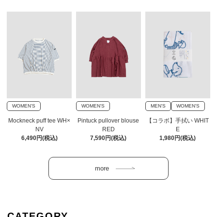
WOMEN'S
WOMEN'S
MEN'S
WOMEN'S
Mockneck puff tee WH×
Pintuck pullover blouse
【コラボ】手拭い WHIT
NV
RED
E
6,490円(税込)
7,590円(税込)
1,980円(税込)
CATEGORY