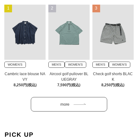
1
2
3
WOMEN'S
MEN'S
WOMEN'S
MEN'S
WOMEN'S
Cambric lace blouse NA
Aircool golf pullover BL
Check golf shorts BLAC
VY
UEGRAY
K
8,250円(税込)
7,590円(税込)
8,250円(税込)
PICK UP