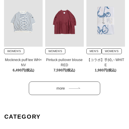
WOMEN'S
WOMEN'S
MEN'S
WOMEN'S
Mockneck puff tee WH×
Pintuck pullover blouse
【コラボ】手拭い WHIT
NV
RED
E
6,490円(税込)
7,590円(税込)
1,980円(税込)
CATEGORY