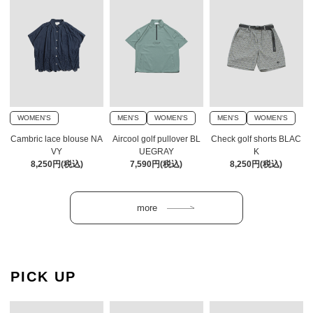
WOMEN'S
MEN'S
WOMEN'S
MEN'S
WOMEN'S
Cambric lace blouse NA
Aircool golf pullover BL
Check golf shorts BLAC
VY
UEGRAY
K
8,250円(税込)
7,590円(税込)
8,250円(税込)
PICK UP