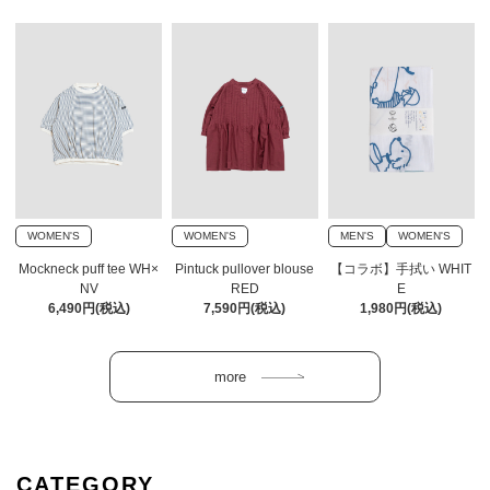
WOMEN'S
WOMEN'S
MEN'S
WOMEN'S
Mockneck puff tee WH×
Pintuck pullover blouse
【コラボ】手拭い WHIT
NV
RED
E
6,490円(税込)
7,590円(税込)
1,980円(税込)
CATEGORY