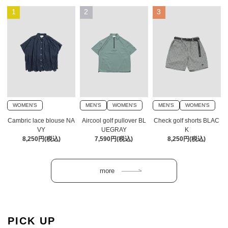
1
2
3
WOMEN'S
MEN'S
WOMEN'S
MEN'S
WOMEN'S
Cambric lace blouse NA
Aircool golf pullover BL
Check golf shorts BLAC
VY
UEGRAY
K
8,250円(税込)
7,590円(税込)
8,250円(税込)
PICK UP