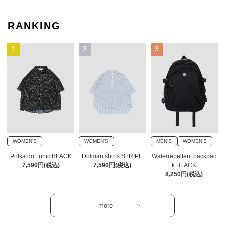
RANKING
1
2
3
WOMEN'S
WOMEN'S
MEN'S
WOMEN'S
Polka dot tunic BLACK
Dolman shirts STRIPE
Waterrepellent backpac
7,590円(税込)
7,590円(税込)
k BLACK
8,250円(税込)