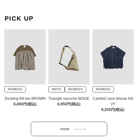
PICK UP
WOMEN'S
MEN'S
WOMEN'S
WOMEN'S
Docking frill tee BROWN
Triangle sacoche BEIGE
Cambric lace blouse NA
6,490円(税込)
6,050円(税込)
VY
8,250円(税込)