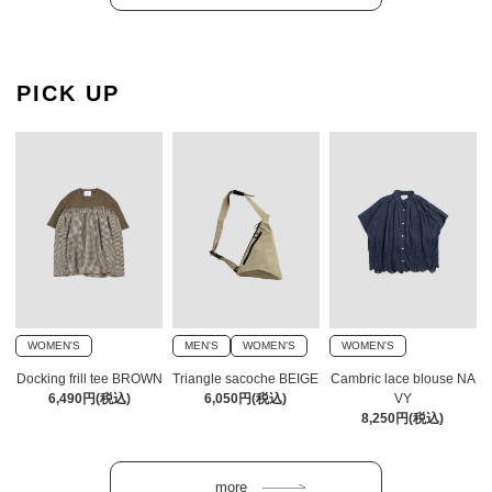
PICK UP
WOMEN'S
MEN'S
WOMEN'S
WOMEN'S
Docking frill tee BROWN
Triangle sacoche BEIGE
Cambric lace blouse NA
6,490円(税込)
6,050円(税込)
VY
8,250円(税込)