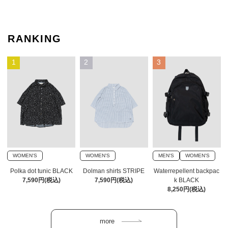
RANKING
1
2
3
WOMEN'S
WOMEN'S
MEN'S
WOMEN'S
Polka dot tunic BLACK
Dolman shirts STRIPE
Waterrepellent backpac
7,590円(税込)
7,590円(税込)
k BLACK
8,250円(税込)