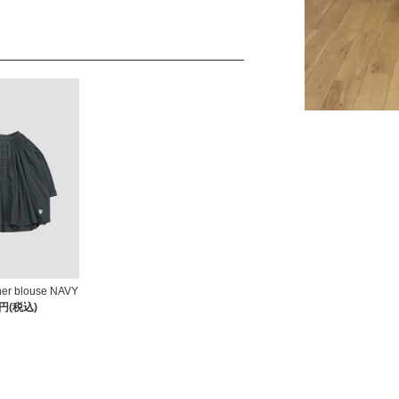
her blouse NAVY
0円(税込)