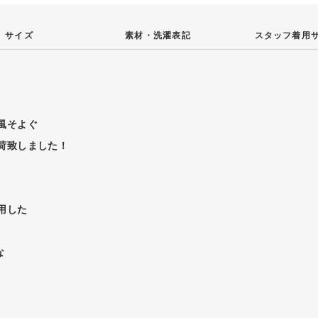
サイズ
素材・
洗濯表記
スタッフ
着用
風そよぐ
荷致しました！
用した
な