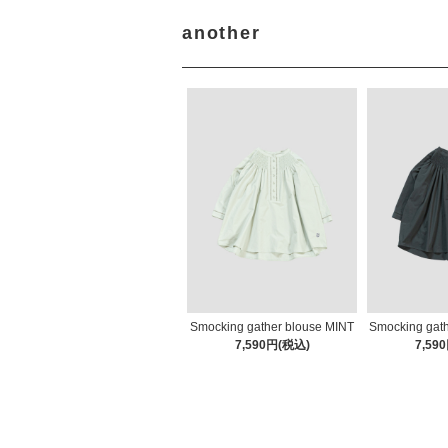
another
Smocking gather blouse MINT
Smocking gat
7,590円(税込)
7,59