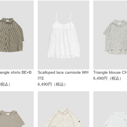
iangle shirts BE×B
Scalloped lace camisole WH
Triangle blouse 
ITE
6,490円（税込）
円（税込）
6,490円（税込）