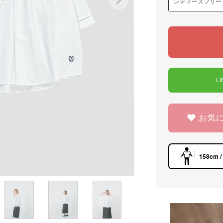
L
お気
158cm /