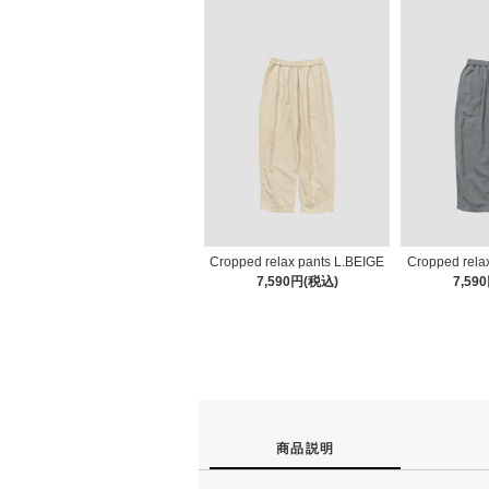
Cropped relax pants L.BEIGE
Cropped rela
7,590円(税込)
7,59
商品説明