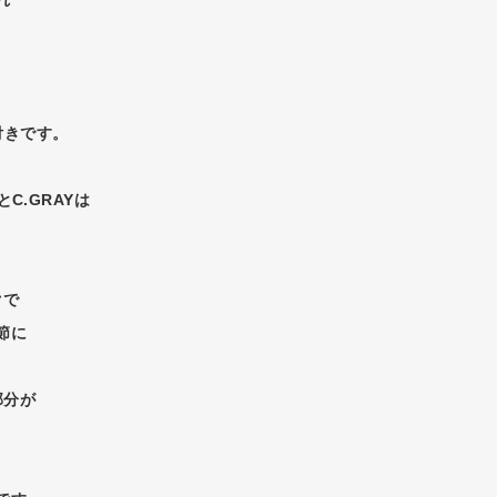
付きです。
C.GRAYは
クで
節に
部分が