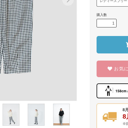
購入数
お気
158cm 
8月
8
※