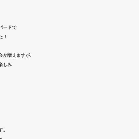
パードで
た！
会が増えますが、
楽しみ
、
す。
れ