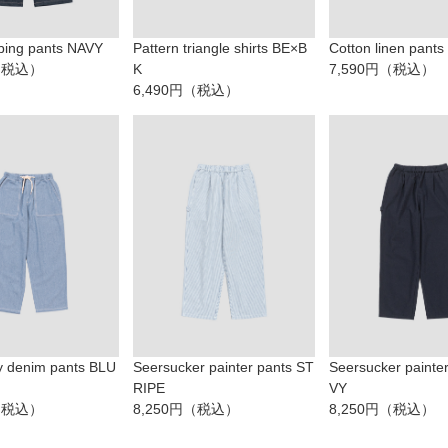
bing pants NAVY
Pattern triangle shirts BE×B
Cotton linen pant
円（税込）
K
7,590円（税込）
6,490円（税込）
 denim pants BLU
Seersucker painter pants ST
Seersucker painte
RIPE
VY
円（税込）
8,250円（税込）
8,250円（税込）