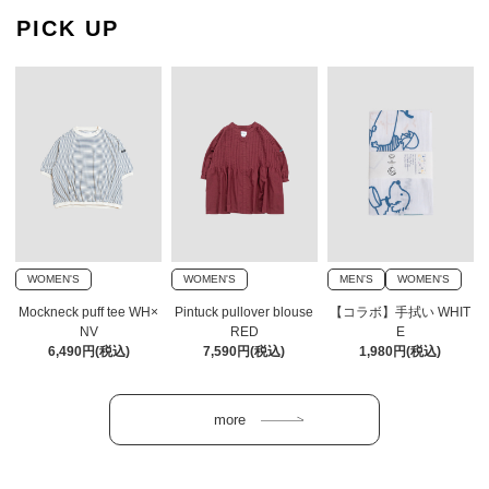
PICK UP
WOMEN'S
WOMEN'S
MEN'S
WOMEN'S
Mockneck puff tee WH×
Pintuck pullover blouse
【コラボ】手拭い WHIT
NV
RED
E
6,490円(税込)
7,590円(税込)
1,980円(税込)