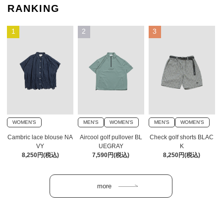
RANKING
1
2
3
WOMEN'S
MEN'S
WOMEN'S
MEN'S
WOMEN'S
Cambric lace blouse NA
Aircool golf pullover BL
Check golf shorts BLAC
VY
UEGRAY
K
8,250円(税込)
7,590円(税込)
8,250円(税込)