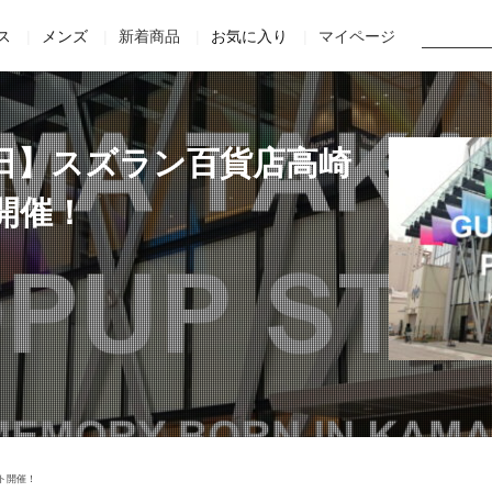
Home
Staff
Movie
Online Shop
Official site
ス
メンズ
新着商品
お気に入り
マイページ
20日】スズラン百貨店高崎
開催！
ント開催！