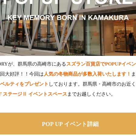
ORYが、群馬県の高崎市にある
スズラン百貨店で
POPUPイベ
回大好評！！今回は
人気の冬物商品が多数入荷いたします！
ま
ベルティをプレゼント
しております。群馬県・高崎市のお近く
F ステージⅡ イベントスペース
までお越しください。
POP UP イベント詳細