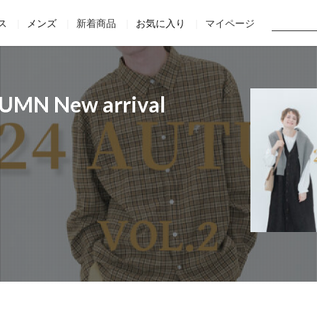
Home
Staff
Movie
Online Shop
Official site
ス
メンズ
新着商品
お気に入り
マイページ
UMN New arrival