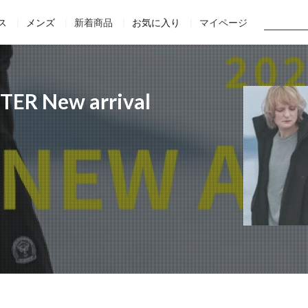
Home
Staff
Movie
Online Shop
Official site
ス
メンズ
新着商品
お気に入り
マイページ
ER New arrival